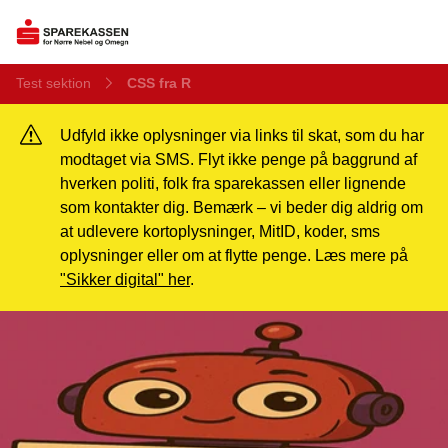
Test sektion
CSS fra R
Udfyld ikke oplysninger via links til skat, som du har
modtaget via SMS. Flyt ikke penge på baggrund af
hverken politi, folk fra sparekassen eller lignende
som kontakter dig. Bemærk – vi beder dig aldrig om
at udlevere kortoplysninger, MitID, koder, sms
oplysninger eller om at flytte penge. Læs mere på
"Sikker digital" her
.